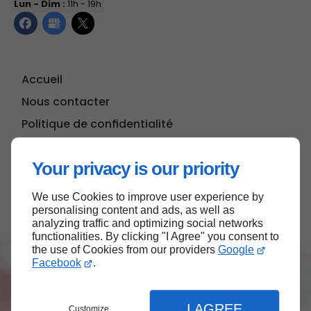
Lun - Dim :
11h - 19h
Accueil
Nous contacter
Politique de confidentialité
Plan du site
Your privacy is our priority
We use Cookies to improve user experience by
Haut de page
personalising content and ads, as well as
analyzing traffic and optimizing social networks
functionalities. By clicking "I Agree" you consent to
the use of Cookies from our providers
Google
Facebook
.
I AGREE
Customize