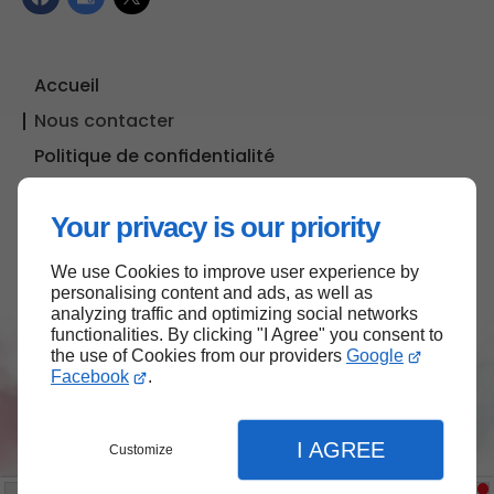
Accueil
Nous contacter
Politique de confidentialité
Plan du site
Your privacy is our priority
We use Cookies to improve user experience by
Haut de page
personalising content and ads, as well as
analyzing traffic and optimizing social networks
functionalities. By clicking "I Agree" you consent to
the use of Cookies from our providers
Google
Facebook
.
I AGREE
Customize